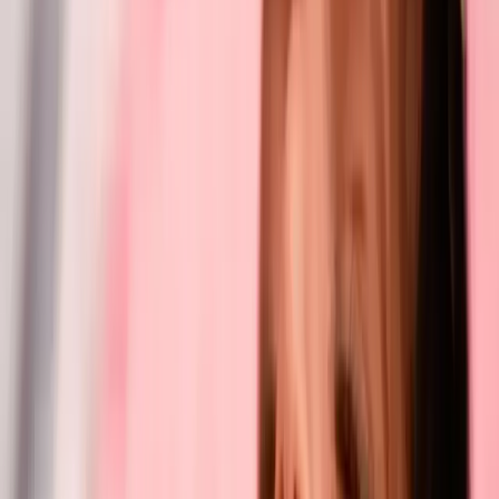
La temperatura della stanza influenza la
respirazione?
Sì, in parte. Una stanza troppo calda accelera la respirazione e agita
il sonno. Una
temperatura intorno ai 18-20 °C
e un'aria sana
aiutano
il bambino a respirare meglio
la notte. È uno dei pochi
leve sui quali i genitori possono agire direttamente per
favorire una
migliore respirazione
.
L'ambiente conta quanto la temperatura: areare la stanza ogni
giorno, evitare la surriscaldamento e le coperte pesanti, limitare le
fonti di polvere. Un'aria di qualità sostiene un respiro più calmo e un
sonno del bambino
più pacifico.
Cosa dice la scienza sulla respirazione dei
bambini
La scienza è rassicurante sul
argomento della respirazione
del
neonato. Innanzitutto, le frequenze elevate sono perfettamente
documentate come normali: le curve di riferimento mostrano una
decrescita regolare con l'età, senza un limite di allarme fintanto che
si rimane nelle fasce (
Fleming et al., 2011
62226-X)).