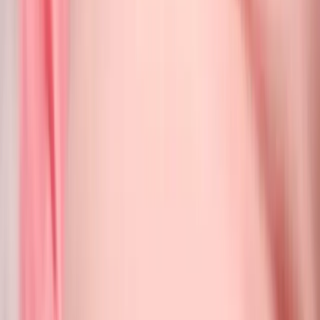
Retour au blog
Lire aussi
Guide e Consigli
9
min
Carica mentale notturna: perché le madri si alzano