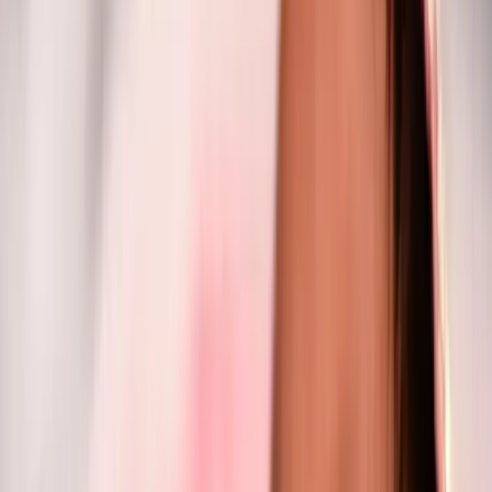
velocemente e forte mentre dorme?
Ci sono diverse ragioni, quasi sempre benigne, che spiegano
perché
il vostro bambino respira
così velocemente la notte. Comprendere
questi meccanismi aiuta a drammatizzare meno questo
tipo di
respiro
.
Innanzitutto, i suoi
polmoni dopo la nascita
sono ancora in pieno
sviluppo. Il controllo della respirazione da parte del cervello non è
maturo, il che rende il respiro naturalmente variabile. Inoltre, le fasi
del sonno giocano un ruolo importante: il
neonato respira
più
velocemente e in modo più a scatti nel sonno agitato, l'equivalente
del sonno paradossale. Infine, fattori semplici come il calore,
l'emozione o un pasto recente (un
bambino può
respirare più
velocemente
dopo i pasti
) accelerano temporaneamente il respiro.
La respirazione irregolare del neonato è
normale?
Sì, una
respirazione irregolare
è tipica
nei bambini
, soprattutto
nei neonati
. Il respiro alterna tra momenti rapidi e più lenti, senza un
ritmo perfettamente regolare: è ciò che ci si aspetta
nel corso dei
primi mesi
.