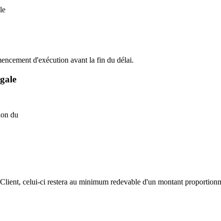
le
ncement d'exécution avant la fin du délai.
égale
ion du
lient, celui‑ci restera au minimum redevable d'un montant proportionne