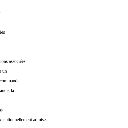
r
les
tions associées.
r un
a commande.
ande, la
as
exceptionnellement admise.